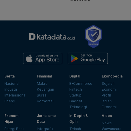
Berita
Finansial
Digital
Ekonopedia
Nasional
Makro
E-Commerce
Sejarah
Industri
Keuangan
Fintech
Ekonomi
Internasional
Bursa
Startup
Profil
Energi
Korporasi
Gadget
Istilah
Teknologi
Ekonomi
Ekonomi
Jurnalisme
In-Depth &
Video
Hijau
Data
Opini
News
Energi Baru
Infografik
Telaah
Wawancara