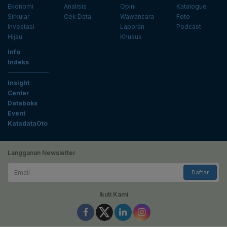
Ekonomi
Analisis
Opini
Katalogue
Sirkular
Cek Data
Wawancara
Foto
Investasi
Laporan
Podcast
Hijau
Khusus
Info
Indeks
Insight
Center
Databoks
Event
KatadataOto
Langganan Newsletter
Email
Daftar
Ikuti Kami