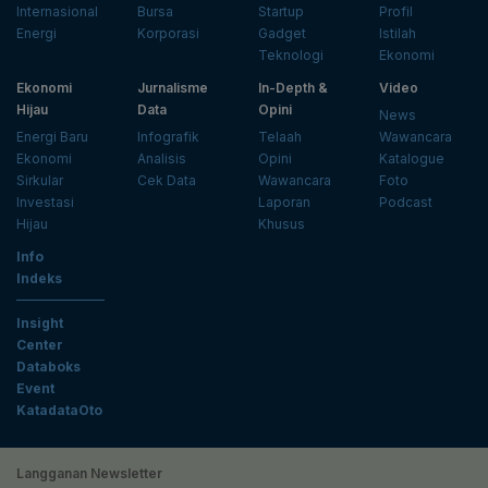
Internasional
Bursa
Startup
Profil
Energi
Korporasi
Gadget
Istilah
Teknologi
Ekonomi
Ekonomi
Jurnalisme
In-Depth &
Video
Hijau
Data
Opini
News
Energi Baru
Infografik
Telaah
Wawancara
Ekonomi
Analisis
Opini
Katalogue
Sirkular
Cek Data
Wawancara
Foto
Investasi
Laporan
Podcast
Hijau
Khusus
Info
Indeks
Insight
Center
Databoks
Event
KatadataOto
Langganan Newsletter