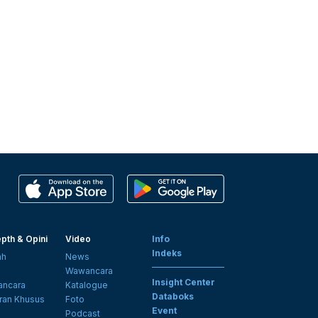
pth & Opini
Video
Info
Indeks
ah
News
i
Wawancara
Insight Center
ncara
Katalogue
Databoks
ran Khusus
Foto
Event
Podcast