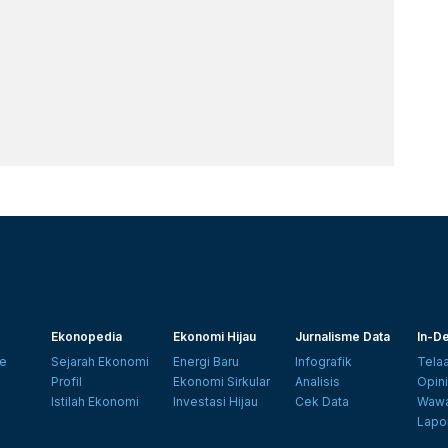
Ekonopedia
Ekonomi Hijau
Jurnalisme Data
In-De
e
Sejarah Ekonomi
Energi Baru
Infografik
Tela
Profil
Ekonomi Sirkular
Analisis
Opin
Istilah Ekonomi
Investasi Hijau
Cek Data
Wawa
Lapo