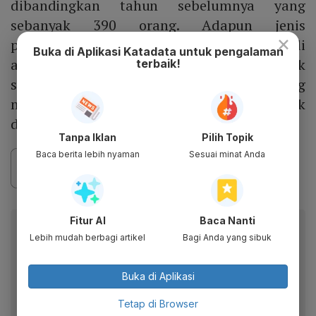
dibandingkan tahun sebelumnya yang
sebanyak 390 orang. Adapun jenis
×
pelanggaran yang kerap dilakukan di
Buka di Aplikasi Katadata untuk pengalaman
antaranya tidak memiliki IMTA, jabatan tidak
terbaik!
sesuai IMTA, TKA menduduki jabatan yang
mengurusi kepersonaliaan, dan TKA tidak
dilengkapi laporan keberadaan.
Tanpa Iklan
Pilih Topik
Baca berita lebih nyaman
Sesuai minat Anda
Fitur AI
Baca Nanti
Berita Katadata.co.id di WhatsApp
Lebih mudah berbagi artikel
Bagi Anda yang sibuk
Anda
Dapatkan akses cepat ke berita terkini dan data
Buka di Aplikasi
berharga dari WhatsApp Channel Katadata.co.id
Tetap di Browser
Ikuti kami