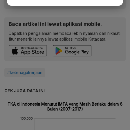
Baca artikel ini lewat aplikasi mobile.
Dapatkan pengalaman membaca lebih nyaman dan nikmati
fitur menarik lainnya lewat aplikasi mobile Katadata.
#ketenagakerjaan
CEK JUGA DATA INI