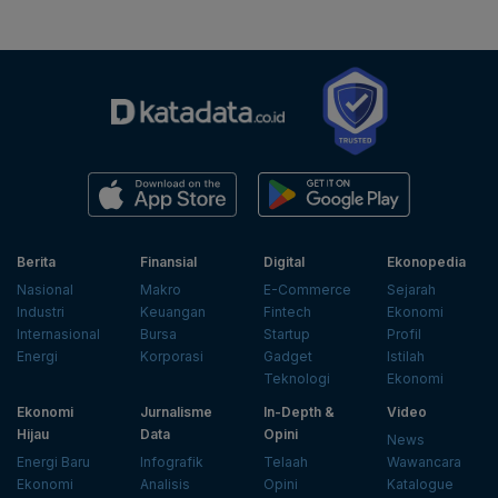
Berita
Finansial
Digital
Ekonopedia
Nasional
Makro
E-Commerce
Sejarah
Industri
Keuangan
Fintech
Ekonomi
Internasional
Bursa
Startup
Profil
Energi
Korporasi
Gadget
Istilah
Teknologi
Ekonomi
Ekonomi
Jurnalisme
In-Depth &
Video
Hijau
Data
Opini
News
Energi Baru
Infografik
Telaah
Wawancara
Ekonomi
Analisis
Opini
Katalogue