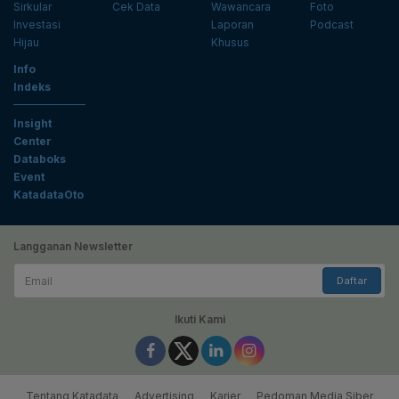
Sirkular
Cek Data
Wawancara
Foto
Investasi
Laporan
Podcast
Hijau
Khusus
Info
Indeks
Insight
Center
Databoks
Event
KatadataOto
Langganan Newsletter
Email
Daftar
Ikuti Kami
Tentang Katadata
Advertising
Karier
Pedoman Media Siber