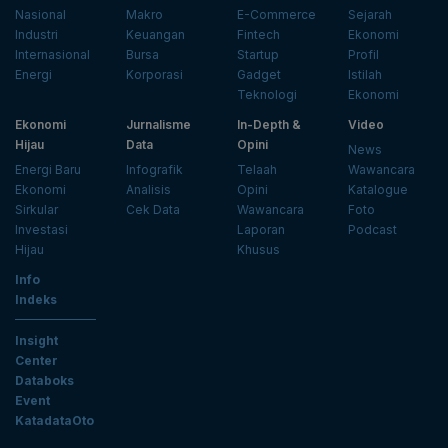
Nasional
Makro
E-Commerce
Sejarah
Industri
Keuangan
Fintech
Ekonomi
Internasional
Bursa
Startup
Profil
Energi
Korporasi
Gadget
Istilah
Teknologi
Ekonomi
Ekonomi
Jurnalisme
In-Depth &
Video
Hijau
Data
Opini
News
Energi Baru
Infografik
Telaah
Wawancara
Ekonomi
Analisis
Opini
Katalogue
Sirkular
Cek Data
Wawancara
Foto
Investasi
Laporan
Podcast
Hijau
Khusus
Info
Indeks
Insight
Center
Databoks
Event
KatadataOto