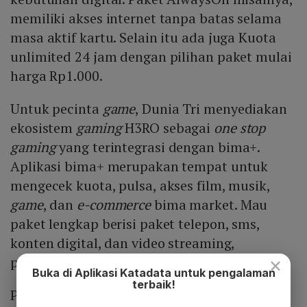
memiliki akses internet tanpa batas selama
masa aktif kartu. Selain itu ada juga Kuota
unlimited 24 jam dengan pilihan paket mulai
harga Rp1.000.
Untuk pecinta
game
, Dunia Tri menyediakan
ekosistem
gaming
H3RO sebagai
one stop
gaming
yang terintegrasi dengan bima+.
Aplikasi bima+ merupakan tempat untuk
mengecek kuota, pulsa, akses film, musik,
game
, dan
e-commerce
bima market. Mau
paket lengkap berisi paket telepon, sms,
konten digital, dan video streaming,
×
pengguna bisa memilih paket KeepOn.
Buka di Aplikasi Katadata untuk pengalaman
terbaik!
Para pengguna setia 3 juga mendapatkan