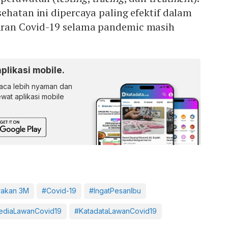
ehatan ini dipercaya paling efektif dalam
ran Covid-19 selama pandemic masih
aplikasi mobile.
ca lebih nyaman dan
lewat aplikasi mobile
akan 3M
#Covid-19
#IngatPesanIbu
diaLawanCovid19
#KatadataLawanCovid19