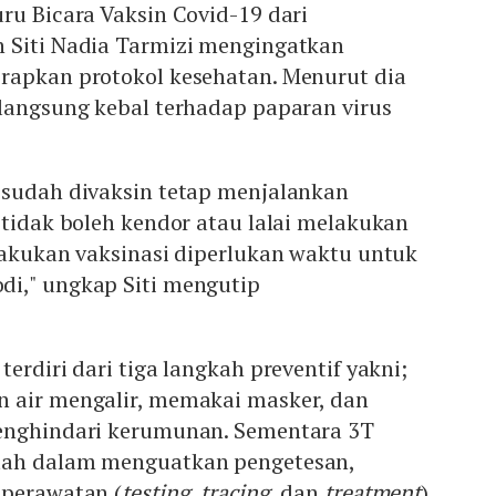
ru Bicara Vaksin Covid-19 dari
 Siti Nadia Tarmizi mengingatkan
rapkan protokol kesehatan. Menurut dia
 langsung kebal terhadap paparan virus
 sudah divaksin tetap menjalankan
 tidak boleh kendor atau lalai melakukan
lakukan vaksinasi diperlukan waktu untuk
i," ungkap Siti mengutip
erdiri dari tiga langkah preventif yakni;
 air mengalir, memakai masker, dan
enghindari kerumunan. Sementara 3T
tah dalam menguatkan pengetesan,
 perawatan (
testing
,
tracing
, dan
treatment
).