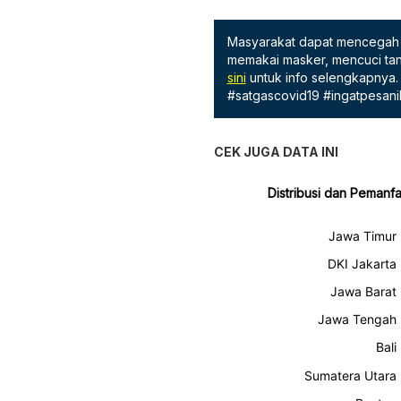
Masyarakat dapat mencegah 
memakai masker, mencuci tan
sini
untuk info selengkapnya.
#satgascovid19 #ingatpesani
CEK JUGA DATA INI