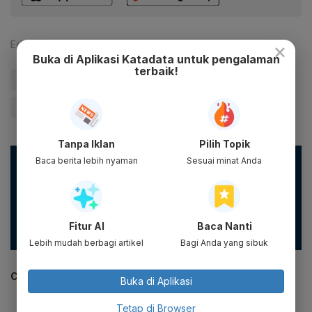
Editor:
Anshar Dwi Wibowo
×
Buka di Aplikasi Katadata untuk pengalaman
terbaik!
#Masker
#Covid-19
#Gerakan 3M
#vaksinmelindungikitasemua
Tanpa Iklan
Pilih Topik
Baca berita lebih nyaman
Sesuai minat Anda
Masyarakat dapat mencegah penyebaran virus corona
dengan menerapkan 3M, yaitu: memakai masker, mencuci
tangan, menjaga jarak sekaligus menjauhi kerumunan. Klik
di sini
untuk info selengkapnya.
#satgascovid19 #ingatpesanibu #pakaimasker #jagajarak
Fitur AI
Baca Nanti
#cucitangan
Lebih mudah berbagi artikel
Bagi Anda yang sibuk
CEK JUGA DATA INI
Buka di Aplikasi
Tetap di Browser