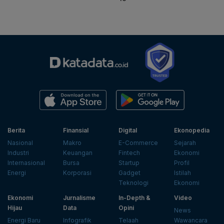
Berita
Finansial
Digital
Ekonopedia
Nasional
Makro
E-Commerce
Sejarah
Industri
Keuangan
Fintech
Ekonomi
Internasional
Bursa
Startup
Profil
Energi
Korporasi
Gadget
Istilah
Teknologi
Ekonomi
Ekonomi
Jurnalisme
In-Depth &
Video
Hijau
Data
Opini
News
Energi Baru
Infografik
Telaah
Wawancara