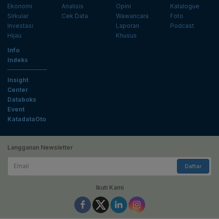
Ekonomi
Analisis
Opini
Katalogue
Sirkular
Cek Data
Wawancara
Foto
Investasi
Laporan
Podcast
Hijau
Khusus
Info
Indeks
Insight
Center
Databoks
Event
KatadataOto
Langganan Newsletter
Email
Daftar
Ikuti Kami