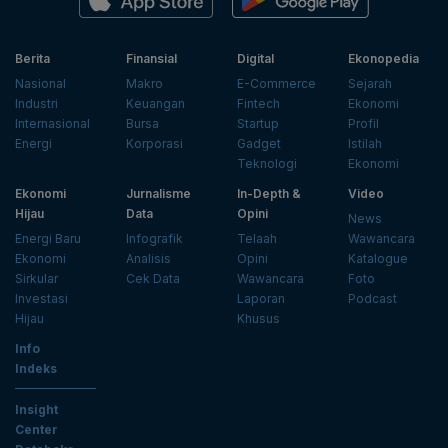
Berita
Finansial
Digital
Ekonopedia
Nasional
Makro
E-Commerce
Sejarah
Industri
Keuangan
Fintech
Ekonomi
Internasional
Bursa
Startup
Profil
Energi
Korporasi
Gadget
Istilah
Teknologi
Ekonomi
Ekonomi
Jurnalisme
In-Depth &
Video
Hijau
Data
Opini
News
Energi Baru
Infografik
Telaah
Wawancara
Ekonomi
Analisis
Opini
Katalogue
Sirkular
Cek Data
Wawancara
Foto
Investasi
Laporan
Podcast
Hijau
Khusus
Info
Indeks
Insight
Center