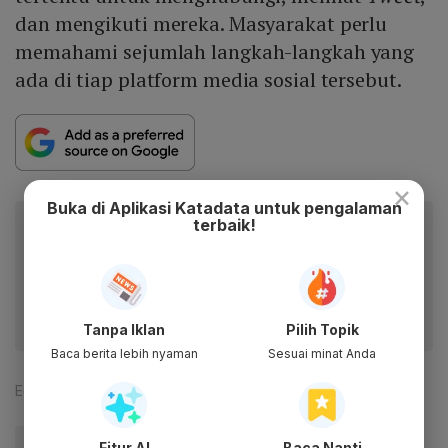
dan mengikuti mereka. Masyarakat perlu
memahami sejumlah langkah-langkah yang
ada di tiap platform media sosial tersebut.
×
Buka di Aplikasi Katadata untuk pengalaman
Baca artikel ini lewat aplikasi mobile.
terbaik!
Dapatkan pengalaman membaca lebih nyaman dan nikmati
fitur menarik lainnya lewat aplikasi mobile Katadata.
Tanpa Iklan
Pilih Topik
Baca berita lebih nyaman
Sesuai minat Anda
Editor:
Dini Hariyanti
#Cyberbullying
#Media Sosial (Medsos)
Fitur AI
Baca Nanti