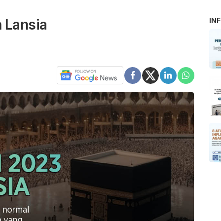
 Lansia
IN