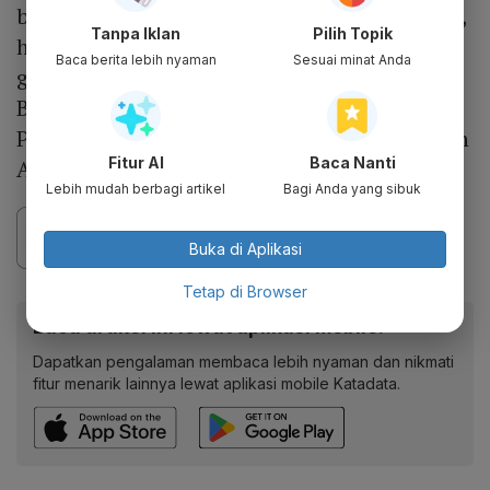
bisnis, perlambatan pengambilan keputusan,
Tanpa Iklan
Pilih Topik
hingga berkurangnya daya saing di pasar
Baca berita lebih nyaman
Sesuai minat Anda
global,” kata Wakil Ketua Umum Koordinator
Bidang Organisasi, Komunikasi, dan
Pemberdayaan Daerah Kadin Indonesia Erwin
Fitur AI
Baca Nanti
Aksa kepada
Katadata.co.id
, Jumat, 22 Mei.
Lebih mudah berbagi artikel
Bagi Anda yang sibuk
Buka di Aplikasi
Tetap di Browser
Baca artikel ini lewat aplikasi mobile.
Dapatkan pengalaman membaca lebih nyaman dan nikmati
fitur menarik lainnya lewat aplikasi mobile Katadata.