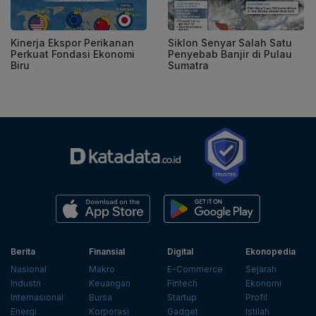
Kinerja Ekspor Perikanan
Siklon Senyar Salah Satu
Perkuat Fondasi Ekonomi
Penyebab Banjir di Pulau
Biru
Sumatra
Berita
Finansial
Digital
Ekonopedia
Nasional
Makro
E-Commerce
Sejarah
Industri
Keuangan
Fintech
Ekonomi
Internasional
Bursa
Startup
Profil
Energi
Korporasi
Gadget
Istilah