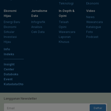
Teknologi
Ekonomi
Ekonomi
Jurnalisme
In-Depth &
Video
Hijau
Data
Opini
News
Energi Baru
Infografik
Telaah
Wawancara
Ekonomi
Analisis
Opini
Katalogue
Sirkular
Cek Data
Wawancara
Foto
Investasi
Laporan
Podcast
Hijau
Khusus
Info
Indeks
Insight
Center
Databoks
Event
KatadataOto
Langganan Newsletter
Email
Daftar