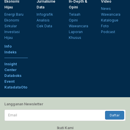
Ekonomi
Jurnalisme
In-Depth &
Video
Hijau
Data
Opini
News
Energi Baru
Infografik
Telaah
Wawancara
Ekonomi
Analisis
Opini
Katalogue
Sirkular
Cek Data
Wawancara
Foto
Investasi
Laporan
Podcast
Hijau
Khusus
Info
Indeks
Insight
Center
Databoks
Event
KatadataOto
Langganan Newsletter
Email
Daftar
Ikuti Kami