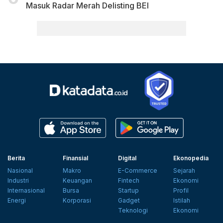
Masuk Radar Merah Delisting BEI
Berita
Finansial
Digital
Ekonopedia
Nasional
Makro
E-Commerce
Sejarah
Industri
Keuangan
Fintech
Ekonomi
Internasional
Bursa
Startup
Profil
Energi
Korporasi
Gadget
Istilah
Teknologi
Ekonomi