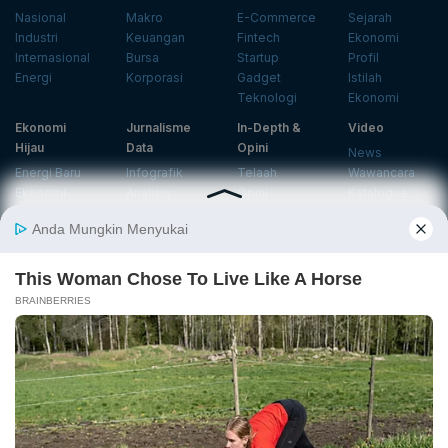
Nasional
Makro
E-Commerce
Sejarah
Industri
Keuangan
Fintech
Ekonomi
Internasional
Bursa
Startup
Profil
Energi
Korporasi
Gadget
Istilah
Teknologi
Ekonomi
Ekonomi
Jurnalisme
In-Depth &
Video
Hijau
Data
Opini
News
Energi Baru
Infografik
Telaah
Wawancara
Ekonomi
Analisis
Opini
Katalogue
Sirkular
Cek Data
Wawancara
Foto
Investasi
Laporan
Podcast
Hijau
Khusus
Info
Indeks
Insight
Center
Databoks
Event
KatadataOto