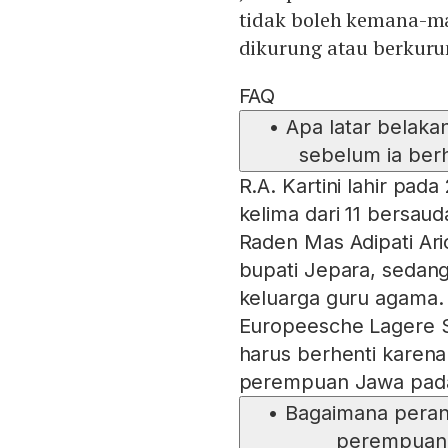
tidak boleh kemana-man
dikurung atau berkuru
FAQ
•
Apa latar belaka
sebelum ia berh
R.A. Kartini lahir pada
kelima dari 11 bersaud
Raden Mas Adipati Ari
bupati Jepara, sedang
keluarga guru agama.
Europeesche Lagere S
harus berhenti karena
perempuan Jawa pada 
•
Bagaimana peran 
perempuan 