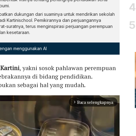
bumi.
apatkan dukungan dari suaminya untuk mendirikan sekolah
di Kartinischool. Pemikirannya dan perjuangannya
rat-suratnya, terus menginspirasi perjuangan perempuan
dan kesetaraan.
 dengan menggunakan AI
g
Kartini
, yakni sosok pahlawan perempuan
ebrakannya di bidang pendidikan.
 bukan sebagai hal yang mudah.
Baca selengkapnya
arrow_forward_ios