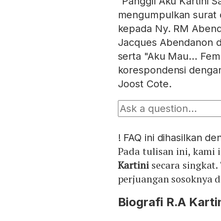
"Panggil Aku Kartini 
mengumpulkan surat da
kepada Ny. RM Abend
Jacques Abendanon da
serta "Aku Mau… Femi
korespondensi dengan 
Joost Cote.
!
FAQ ini dihasilkan d
Pada tulisan ini, kam
Kartini
secara singkat
perjuangan sosoknya 
Biografi R.A Karti