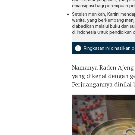
emansipasi bagi perempuan pri
Setelah menikah, Kartini mend
wanita, yang berkembang menja
diabadikan melalui buku dan su
di Indonesia untuk pendidikan 
!
Ringkasan ini dihasilkan
Namanya Raden Ajen
yang dikenal dengan g
Perjuangannya dinilai