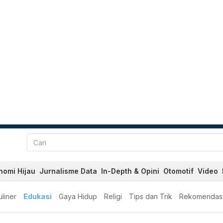
nomi Hijau
Jurnalisme Data
In-Depth & Opini
Otomotif
Video
liner
Edukasi
Gaya Hidup
Religi
Tips dan Trik
Rekomendas