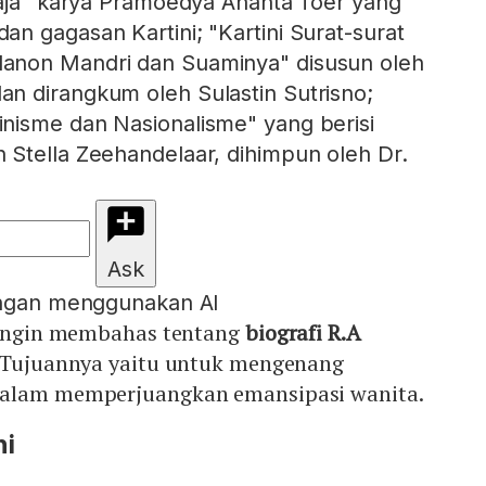
Saja" karya Pramoedya Ananta Toer yang
n gagasan Kartini; "Kartini Surat-surat
anon Mandri dan Suaminya" disusun oleh
n dirangkum oleh Sulastin Sutrisno;
nisme dan Nasionalisme" yang berisi
Stella Zeehandelaar, dihimpun oleh Dr.
Ask
engan menggunakan AI
i ingin membahas tentang
biografi R.A
. Tujuannya yaitu untuk mengenang
dalam memperjuangkan emansipasi wanita.
ni