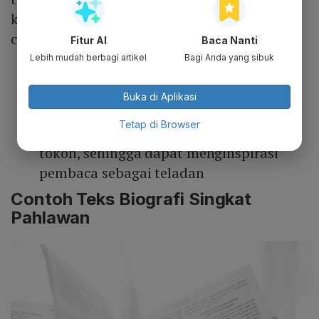
kategori biografi, atau tidak. Berikut ciri-
cirinya:
Fitur AI
Baca Nanti
Lebih mudah berbagi artikel
Bagi Anda yang sibuk
Isi teks biografi berdasarkan fakta dari
pengalaman hidup tokoh
Buka di Aplikasi
Disampaikan dalam bentuk narasi
Tetap di Browser
Memuat peristiwa penting yang dialami
tokoh, sehingga dapat menginspirasi
pembaca sebagai teladan
Contoh Teks Biografi Singkat
Pahlawan