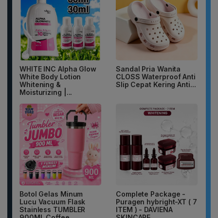
WHITE INC Alpha Glow
Sandal Pria Wanita
White Body Lotion
CLOSS Waterproof Anti
Whitening &
Slip Cepat Kering Anti...
Moisturizing |...
Botol Gelas Minum
Complete Package -
Lucu Vacuum Flask
Puragen hybright-XT ( 7
Stainless TUMBLER
ITEM ) - DAVIENA
900ML Coffee...
SKINCARE