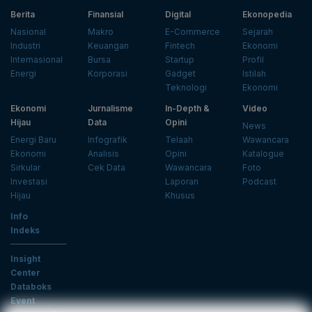
Berita
Finansial
Digital
Ekonopedia
Nasional
Makro
E-Commerce
Sejarah
Industri
Keuangan
Fintech
Ekonomi
Internasional
Bursa
Startup
Profil
Energi
Korporasi
Gadget
Istilah
Teknologi
Ekonomi
Ekonomi
Jurnalisme
In-Depth &
Video
Hijau
Data
Opini
News
Energi Baru
Infografik
Telaah
Wawancara
Ekonomi
Analisis
Opini
Katalogue
Sirkular
Cek Data
Wawancara
Foto
Investasi
Laporan
Podcast
Hijau
Khusus
Info
Indeks
Insight
Center
Databoks
Event