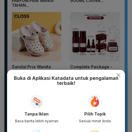
PARFUM PRIA WANGI
900ML Coffee...
TAHAN...
Sandal Pria Wanita
Complete Package -
CLOSS Waterproof Anti
Puragen hybright-XT ( 7
×
Slip Cepat Kering Anti...
ITEM ) - DAVIENA
Buka di Aplikasi Katadata untuk pengalaman
SKINCARE
terbaik!
Tanpa Iklan
Pilih Topik
Baca berita lebih nyaman
Sesuai minat Anda