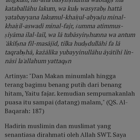
kataballāhu lakum, wa kulụ wasyrabụ hattā
yatabayyana lakumul-khaiṭul-abyaḍu minal-
khaiṭil-aswadi minal-fajr, ṡumma atimmus-
ṣiyāma ilal-laīl, wa lā tubāsyirụhunna wa antum
'ākifụna fil-masājid, tilka hudụdullāhi fa lā
taqrabụhā, każālika yubayyinullāhu āyātihī lin-
nāsi la'allahum yattaqụn
Artinya: "Dan Makan minumlah hingga
terang bagimu benang putih dari benang
hitam, Yaitu fajar. kemudian sempurnakanlah
puasa itu sampai (datang) malam," (QS. Al-
Baqarah: 187)
Hadirin muslimin dan muslimat yang
senantiasa dirahmati oleh Allah SWT. Saya