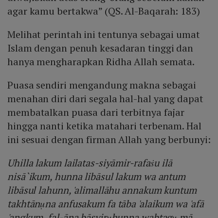
agar kamu bertakwa” (QS. Al-Baqarah: 183)
Melihat perintah ini tentunya sebagai umat
Islam dengan penuh kesadaran tinggi dan
hanya mengharapkan Ridha Allah semata.
Puasa sendiri mengandung makna sebagai
menahan diri dari segala hal-hal yang dapat
membatalkan puasa dari terbitnya fajar
hingga nanti ketika matahari terbenam. Hal
ini sesuai dengan firman Allah yang berbunyi:
Uhilla lakum lailatas-siyāmir-rafaṡu ilā
nisā`ikum, hunna libāsul lakum wa antum
libāsul lahunn, 'alimallāhu annakum kuntum
takhtānụna anfusakum fa tāba 'alaikum wa 'afā
'angkum, fal-āna bāsyirụhunna wabtagụ mā