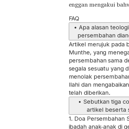
enggan mengakui bahw
FAQ
•
Apa alasan teolog
persembahan diang
Artikel merujuk pada 
Munthe, yang menega
persembahan sama den
segala sesuatu yang d
menolak persembahan
Ilahi dan mengabaikan
telah diberikan.
•
Sebutkan tiga c
artikel beserta
1. Doa Persembahan S
ibadah anak‑anak di g