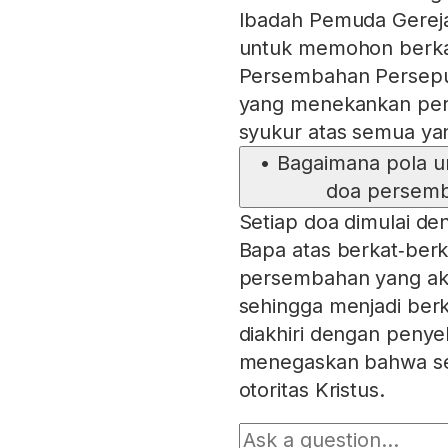
Ibadah Pemuda Gerej
untuk memohon berka
Persembahan Persepul
yang menekankan per
syukur atas semua yang
•
Bagaimana pola u
doa persemba
Setiap doa dimulai de
Bapa atas berkat‑berka
persembahan yang akan
sehingga menjadi berk
diakhiri dengan peny
menegaskan bahwa se
otoritas Kristus.