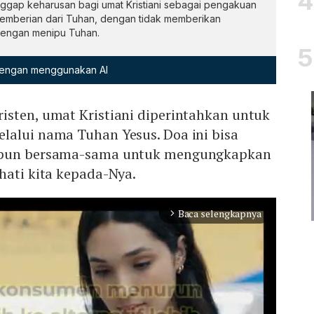
gap keharusan bagi umat Kristiani sebagai pengakuan
emberian dari Tuhan, dengan tidak memberikan
engan menipu Tuhan.
 dengan menggunakan AI
isten, umat Kristiani diperintahkan untuk
lalui nama Tuhan Yesus. Doa ini bisa
upun bersama-sama untuk mengungkapkan
hati kita kepada-Nya.
Baca selengkapnya
arrow_forward_ios