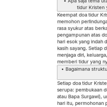
•
Apa saja tema u
tidur Kristen
Keempat doa tidur Kr
memohon perlindung
rasa syukur atas berk
pengampunan atas do
hari esok yang indah 
kasih sayang. Setiap
menjaga diri, keluarg
memberi tidur yang n
•
Bagaimana struktu
Setiap doa tidur Krist
serupa: pembukaan d
atau Bapa Surgawi), u
hari itu, permohonan