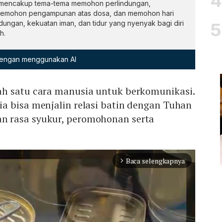
en mencakup tema-tema memohon perlindungan,
memohon pengampunan atas dosa, dan memohon hari
ungan, kekuatan iman, dan tidur yang nyenyak bagi diri
h.
 dengan menggunakan AI
h satu cara manusia untuk berkomunikasi.
a bisa menjalin relasi batin dengan Tuhan
 rasa syukur, peromohonan serta
Baca selengkapnya
arrow_forward_ios