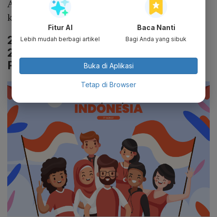
Ampuni dan muliakanlah para pahlawan
kami.
Fitur AI
Baca Nanti
2. Teks Doa Upacara 17 Agustus
Lebih mudah berbagi artikel
Bagi Anda yang sibuk
2024 HUT RI ke-79 di Instansi
Pemerintahan
Buka di Aplikasi
Tetap di Browser