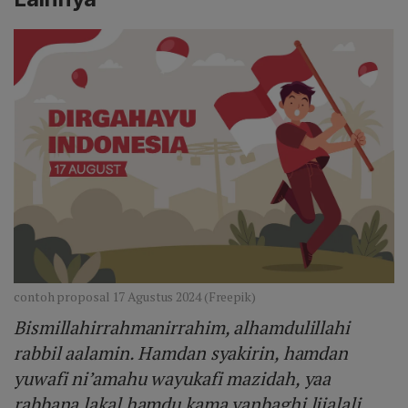
contoh proposal 17 Agustus 2024 (Freepik)
Bismillahirrahmanirrahim, alhamdulillahi
rabbil aalamin. Hamdan syakirin, hamdan
yuwafi ni’amahu wayukafi mazidah, yaa
rabbana lakal hamdu kama yanbaghi lijalali