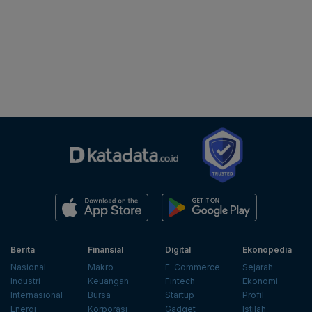
Berita
Finansial
Digital
Ekonopedia
Nasional
Makro
E-Commerce
Sejarah
Industri
Keuangan
Fintech
Ekonomi
Internasional
Bursa
Startup
Profil
Energi
Korporasi
Gadget
Istilah