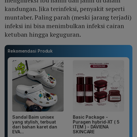
menginfeksi ibu hamil dan janin di dalam
kandungan. Jika terinfeksi, penyakit seperti
muntaber. Paling parah (meski jarang terjadi)
infeksi ini bisa menimbulkan infeksi cairan
ketuban hingga keguguran.
Rekomendasi Produk
Sandal Baim unisex
Basic Package -
yang stylish, terbuat
Puragen hybrid-XT ( 5
dari bahan karet dan
ITEM ) - DAVIENA
EVA...
SKINCARE