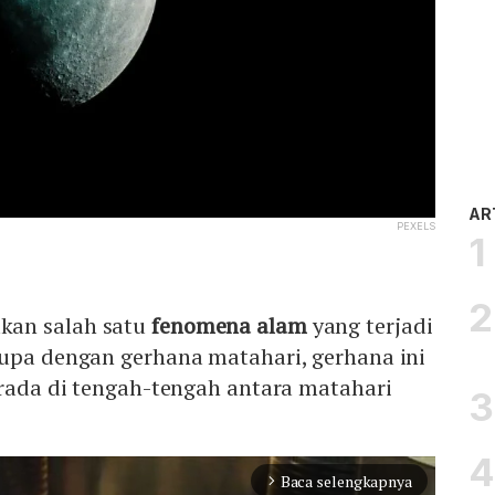
AR
PEXELS
an salah satu
fenomena alam
yang terjadi
rupa dengan gerhana matahari, gerhana ini
erada di tengah-tengah antara matahari
Baca selengkapnya
arrow_forward_ios