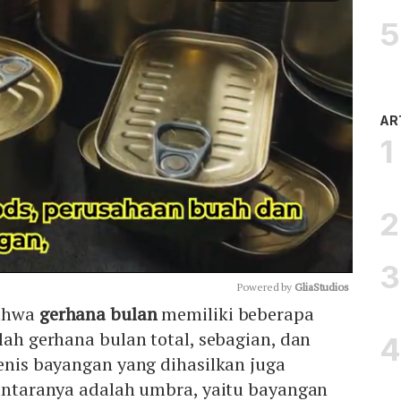
AR
Powered by 
GliaStudios
bahwa
gerhana bulan
memiliki beberapa
alah gerhana bulan total, sebagian, dan
Mute
jenis bayangan yang dihasilkan juga
 antaranya adalah umbra, yaitu bayangan