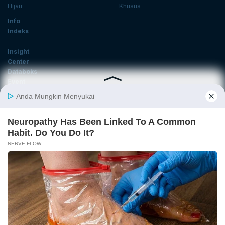
Hijau
Khusus
Info
Indeks
Insight
Center
Databoks
Event
KatadataOto
Langganan Newsletter
Email
Daftar
Ikuti Kami
Tentang Katadata
Advertising
Karier
Pedoman Media Siber
Kebijakan Privasi
Disclaimer
Hubungi Kami