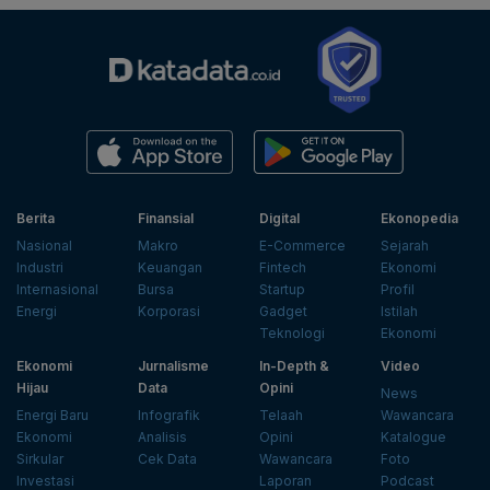
Berita
Finansial
Digital
Ekonopedia
Nasional
Makro
E-Commerce
Sejarah
Industri
Keuangan
Fintech
Ekonomi
Internasional
Bursa
Startup
Profil
Energi
Korporasi
Gadget
Istilah
Teknologi
Ekonomi
Ekonomi
Jurnalisme
In-Depth &
Video
Hijau
Data
Opini
News
Energi Baru
Infografik
Telaah
Wawancara
Ekonomi
Analisis
Opini
Katalogue
Sirkular
Cek Data
Wawancara
Foto
Investasi
Laporan
Podcast