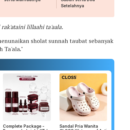
Setelahnya
rak'ataini lillaahi ta'aala.
 menunaikan sholat sunnah taubat sebanyak
 Ta'ala."
Complete Package -
Sandal Pria Wanita