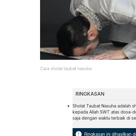
Cara sholat taubat nasuha
RINGKASAN
Sholat Taubat Nasuha adalah s
kepada Allah SWT atas dosa-do
saja dengan waktu terbaik di se
!
Ringkasan ini dihasilkan