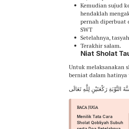
Kemudian sujud ked
hendaklah mengak
pernah diperbuat
SWT
Setelahnya, tasya
Terakhir salam.
Niat Sholat Ta
Untuk melaksanakan s
berniat dalam hatinya 
ةَ التَّوْبَةِ رَكْعَتَيْنِ لِلَّهِ تَعَالَى
BACA JUGA
Menilik Tata Cara
Sholat Qobliyah Subuh
serta Doa Setelahnya