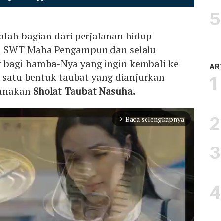
alah bagian dari perjalanan hidup
h SWT Maha Pengampun dan selalu
 bagi hamba-Nya yang ingin kembali ke
AR
h satu bentuk taubat yang dianjurkan
anakan
Sholat Taubat Nasuha.
Baca selengkapnya
arrow_forward_ios