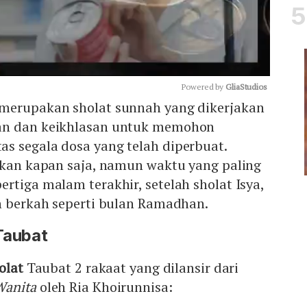
Powered by 
GliaStudios
merupakan sholat sunnah yang dikerjakan
an dan keikhlasan untuk memohon
Mute
s segala dosa yang telah diperbuat.
kukan kapan saja, namun waktu yang paling
rtiga malam terakhir, setelah sholat Isya,
h berkah seperti bulan Ramadhan.
Taubat
holat
Taubat 2 rakaat yang dilansir dari
Wanita
oleh Ria Khoirunnisa: