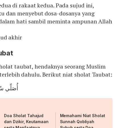
ua di rakaat kedua. Pada sujud ini,
u dan menyebut dosa-dosanya yang
 dalam hati sambil meminta ampunan Allah
hud akhir
ubat
holat taubat, hendaknya seorang Muslim
terlebih dahulu. Berikut niat sholat Taubat:
أُصَلِّي سُنَّ
Doa Sholat Tahajud
Memahami Niat Sholat
dan Dzikir, Keutamaan
Sunnah Qobliyah
serta Manfaatnya
Subuh serta Doa