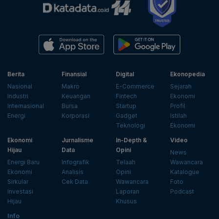
Berita
Finansial
Digital
Ekonopedia
Nasional
Makro
E-Commerce
Sejarah
Industri
Keuangan
Fintech
Ekonomi
Internasional
Bursa
Startup
Profil
Energi
Korporasi
Gadget
Istilah
Teknologi
Ekonomi
Ekonomi
Jurnalisme
In-Depth &
Video
Hijau
Data
Opini
News
Energi Baru
Infografik
Telaah
Wawancara
Ekonomi
Analisis
Opini
Katalogue
Sirkular
Cek Data
Wawancara
Foto
Investasi
Laporan
Podcast
Hijau
Khusus
Info