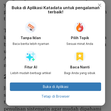
×
yaitu menentukan topik untuk memudahkan
Buka di Aplikasi Katadata untuk pengalaman
penulis saat membuatnya. Anda bisa memilih
terbaik!
topik yang dikuasai dan menarik.
Topik yang menarik berkaitan dengan
kepentingan pembaca, menyangkut peristiwa
Tanpa Iklan
Pilih Topik
besar, orang terkenal dan hal-hal langka atau
Baca berita lebih nyaman
Sesuai minat Anda
unik lainnya. Dengan membaca referensi,
Anda bisa membantu seseorang dalam
menentukan topik menarik.
Fitur AI
Baca Nanti
Lebih mudah berbagi artikel
Bagi Anda yang sibuk
2. Menyusun Kerangka Tulisan
Buka di Aplikasi
Jika Anda sudah memilih topik, langkah
selanjutnya perlu menyusun kerangka
Tetap di Browser
tulisan. Kerangka tulisan membantu
penulisan sistematis agar mudah dipahami