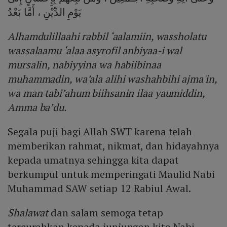
يَوْمِ الدِّيْنِ ، أَمَّا بَعْدُ
Alhamdulillaahi rabbil ‘aalamiin, wassholatu
wassalaamu ‘alaa asyrofil anbiyaa-i wal
mursalin, nabiyyina wa habiibinaa
muhammadin, wa’ala alihi washahbihi ajma'in,
wa man tabi’ahum biihsanin ilaa yaumiddin,
Amma ba’du.
Segala puji bagi Allah SWT karena telah
memberikan rahmat, nikmat, dan hidayahnya
kepada umatnya sehingga kita dapat
berkumpul untuk memperingati Maulid Nabi
Muhammad SAW setiap 12 Rabiul Awal.
Shalawat
dan salam semoga tetap
tercurahkan kepada junjungan kita Nabi