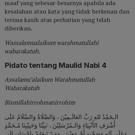
maaf yang sebesar-besarnya apabila ada
kesalahan atau kata yang tidak berkenan dan
terima kasih atas perhatian yang telah
diberikan.
Wassalamualaikum warahmatullahi
wabarakatuh
.
Pidato tentang Maulid Nabi 4
Assalamu’alaikum Warahmatullah
Wabarakatuh
Bismillahirrohmanirrohim
الـحَمْدُ للهِ رَبِّ العَالَـمِيْنَ ، وَالصَّلَاةُ وَالسَّلَامُ عَلَى
أَشْرَفِ الأَنْبِيَاءِ وَالـمُرْسَلِيْنَ ، نَبِيِّنَا وَحَبِيْبِنَا مُـحَمَّدٍ
وَعَلَى آلِهِ وَصَحْبِهِ أَجْـمَعِيْنَ ، وَمَنْ تَبِعَهُمْ بِإِحْسَانٍ إِلَى