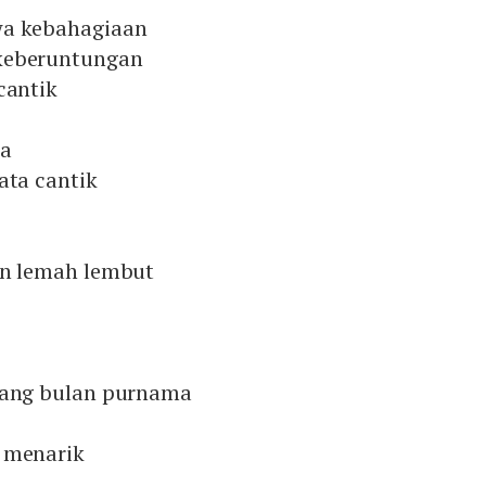
wa kebahagiaan
keberuntungan
cantik
ia
ata cantik
an lemah lembut
rang bulan purnama
 menarik