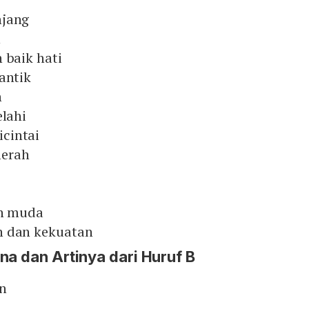
njang
n
 baik hati
antik
n
elahi
cintai
merah
an muda
n dan kekuatan
na dan Artinya dari Huruf B
n