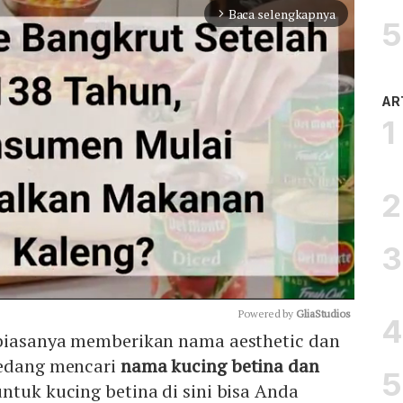
Baca selengkapnya
arrow_forward_ios
AR
Powered by 
GliaStudios
 biasanya memberikan nama aesthetic dan
sedang mencari
nama kucing betina dan
Mute
untuk kucing betina di sini bisa Anda