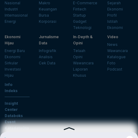
Nasional
Makro
E-Commerce
Sejarah
Industri
Keuangan
Fintech
Ekonomi
Internasional
Bursa
Startup
Profil
Energi
Korporasi
Gadget
Istilah
Teknologi
Ekonomi
Ekonomi
Jurnalisme
In-Depth &
Video
Hijau
Data
Opini
News
Energi Baru
Infografik
Telaah
Wawancara
Ekonomi
Analisis
Opini
Katalogue
Sirkular
Cek Data
Wawancara
Foto
Investasi
Laporan
Podcast
Hijau
Khusus
Info
Indeks
Insight
Center
Databoks
Event
KatadataOto