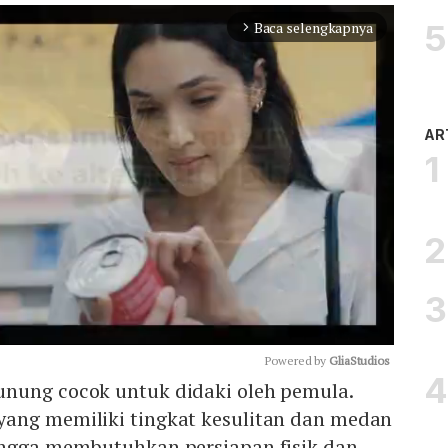
Baca selengkapnya
arrow_forward_ios
AR
Powered by 
GliaStudios
nung cocok untuk didaki oleh pemula.
ang memiliki tingkat kesulitan dan medan
Mute
ingga membutuhkan persiapan fisik dan