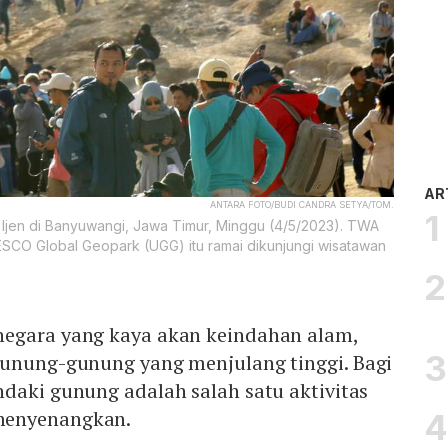
AR
ANTARA FOTO/BUDI CANDRA SETYA/TOM.
Ijen di Banyuwangi, Jawa Timur, Minggu (4/5/2023). TWA
ESCO Global Geopark (UGG) itu ramai dikunjungi wisatawan
egara yang kaya akan keindahan alam,
gunung-gunung yang menjulang tinggi. Bagi
daki gunung adalah salah satu aktivitas
menyenangkan.