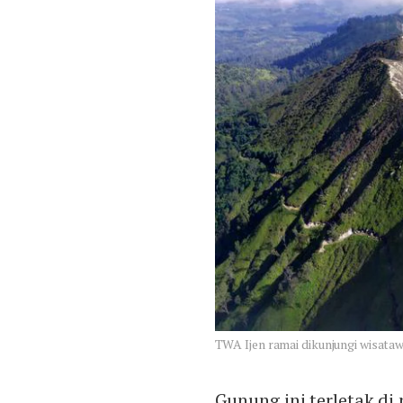
TWA Ijen ramai dikunjungi wisat
Gunung ini terletak d