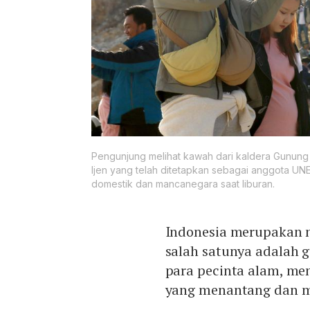
Pengunjung melihat kawah dari kaldera Gunung 
Ijen yang telah ditetapkan sebagai anggota UN
domestik dan mancanegara saat liburan.
Indonesia merupakan n
salah satunya adalah 
para pecinta alam, men
yang menantang dan 