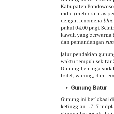
Kabupaten Bondowoso, 
mdpl (meter di atas pe
dengan fenomena
blue
pukul 04.00 pagi. Selai
kawah yang berwarna b
dan pemandangan
sun
Jalur pendakian gunun
waktu tempuh sekitar 2
Gunung Ijen juga sudah
toilet, warung, dan tem
Gunung Batur
Gunung ini berlokasi d
ketinggian 1.717 mdpl
gunung berapi aktif d