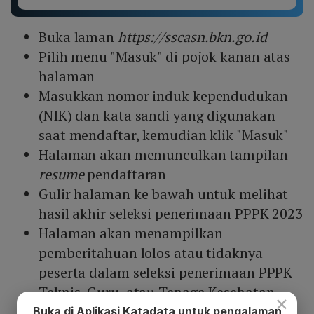
Buka laman
https://sscasn.bkn.go.id
Pilih menu "Masuk" di pojok kanan atas
halaman
Masukkan nomor induk kependudukan
(NIK) dan kata sandi yang digunakan
saat mendaftar, kemudian klik "Masuk"
Halaman akan memunculkan tampilan
resume
pendaftaran
Gulir halaman ke bawah untuk melihat
hasil akhir seleksi penerimaan PPPK 2023
Halaman akan menampilkan
pemberitahuan lolos atau tidaknya
peserta dalam seleksi penerimaan PPPK
Teknis, Guru, atau Tenaga Kesehatan.
×
Buka di Aplikasi Katadata untuk pengalaman