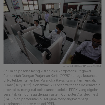
ANTARA FOTO/MAKNA ZAEZAR/TOM.
Sejumlah peserta mengikuti seleksi kompetensi Pegawai
Pemerintah Dengan Perjanjian Kerja (PPPK) tenaga kesehatan
di Poltekkes Kemenkes Palangka Raya, Kalimantan Tengah,
Jumat (9/12/2022). Sebanyak 630 peserta tenaga kesehatan di
provinsi itu mengikuti pelaksanaan seleksi PPPK yang digelar
serentak di Indonesia dengan sistem Computer Assisted Test
(CAT) oleh pemerintah pusat guna mengangkat tenaga
kesehatan honorer menjadi PPPK.