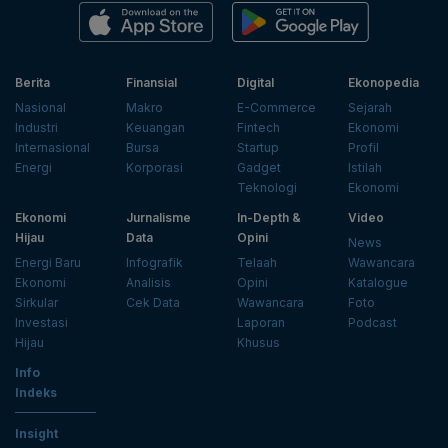
Berita
Finansial
Digital
Ekonopedia
Nasional
Makro
E-Commerce
Sejarah
Industri
Keuangan
Fintech
Ekonomi
Internasional
Bursa
Startup
Profil
Energi
Korporasi
Gadget
Istilah
Teknologi
Ekonomi
Ekonomi
Jurnalisme
In-Depth &
Video
Hijau
Data
Opini
News
Energi Baru
Infografik
Telaah
Wawancara
Ekonomi
Analisis
Opini
Katalogue
Sirkular
Cek Data
Wawancara
Foto
Investasi
Laporan
Podcast
Hijau
Khusus
Info
Indeks
Insight