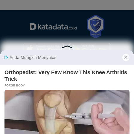
Berita
Finansial
Digital
Ekonopedia
Nasional
Makro
E-Commerce
Sejarah
Industri
Keuangan
Fintech
Ekonomi
Internasional
Bursa
Startup
Profil
Energi
Korporasi
Gadget
Istilah
Teknologi
Ekonomi
Ekonomi
Jurnalisme
In-Depth &
Video
Hijau
Data
Opini
News
Energi Baru
Infografik
Telaah
Wawancara
Ekonomi
Analisis
Opini
Katalogue
Sirkular
Cek Data
Wawancara
Foto