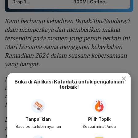
Drop 1...
900ML Coffee...
Kami berharap kehadiran Bapak/Ibu/Saudara/i
akan memperkaya dan memberikan makna
tersendiri pada momen yang penuh berkah ini.
Mari bersama-sama menggapai keberkahan
Ramadhan 2024 dalam suasana kebersamaan
yang hangat.
×
Jika berencana untuk hadir, mohon untuk
Buka di Aplikasi Katadata untuk pengalaman
mengkonfirmasi kehadiran kepada Panitia
terbaik!
melalui nomor kontak berikut: [Nomor Kontak
Panitia].
Demikianlah undangan ini kami sampaikan,
Tanpa Iklan
Pilih Topik
atas perhatian dan partisipasi
Baca berita lebih nyaman
Sesuai minat Anda
Bapak/Ibu/Saudara/i, kami mengucapkan