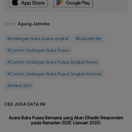
Editor:
Agung Jatmiko
#undangan buka puasa singkat
#Educate Me
#Contoh Undangan Buka Puasa
#Contoh Undangan Buka Puasa Singkat Resmi
#Contoh Undangan Buka Puasa Singkat Informal
#Artikel SEO
CEK JUGA DATA INI