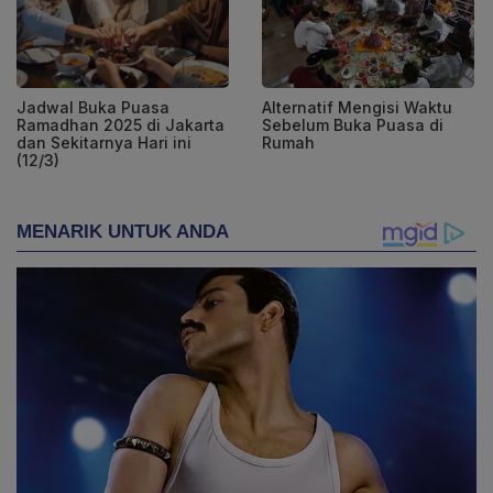
Jadwal Buka Puasa
Alternatif Mengisi Waktu
Ramadhan 2025 di Jakarta
Sebelum Buka Puasa di
dan Sekitarnya Hari ini
Rumah
(12/3)