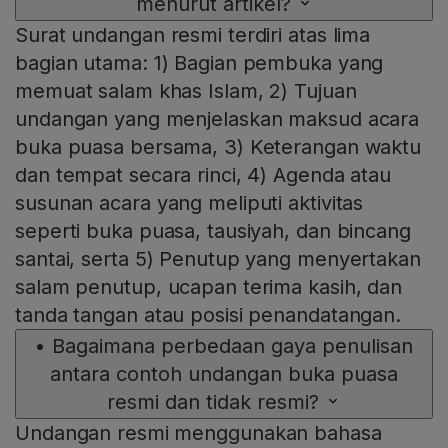
menurut artikel?
Surat undangan resmi terdiri atas lima
bagian utama: 1) Bagian pembuka yang
memuat salam khas Islam, 2) Tujuan
undangan yang menjelaskan maksud acara
buka puasa bersama, 3) Keterangan waktu
dan tempat secara rinci, 4) Agenda atau
susunan acara yang meliputi aktivitas
seperti buka puasa, tausiyah, dan bincang
santai, serta 5) Penutup yang menyertakan
salam penutup, ucapan terima kasih, dan
tanda tangan atau posisi penandatangan.
•
Bagaimana perbedaan gaya penulisan
antara contoh undangan buka puasa
resmi dan tidak resmi?
Undangan resmi menggunakan bahasa