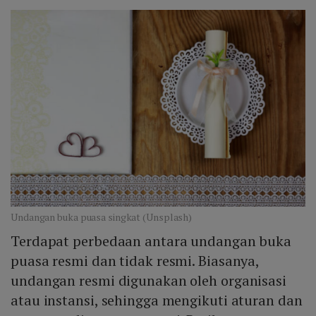
Undangan buka puasa singkat (Unsplash)
Terdapat perbedaan antara undangan buka
puasa resmi dan tidak resmi. Biasanya,
undangan resmi digunakan oleh organisasi
atau instansi, sehingga mengikuti aturan dan