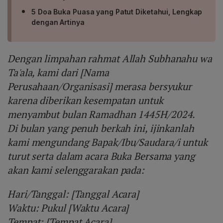
5 Doa Buka Puasa yang Patut Diketahui, Lengkap
dengan Artinya
Dengan limpahan rahmat Allah Subhanahu wa
Ta'ala, kami dari [Nama
Perusahaan/Organisasi] merasa bersyukur
karena diberikan kesempatan untuk
menyambut bulan Ramadhan 1445H/2024.
Di bulan yang penuh berkah ini, ijinkanlah
kami mengundang Bapak/Ibu/Saudara/i untuk
turut serta dalam acara Buka Bersama yang
akan kami selenggarakan pada:
Hari/Tanggal: [Tanggal Acara]
Waktu: Pukul [Waktu Acara]
Tempat: [Tempat Acara]