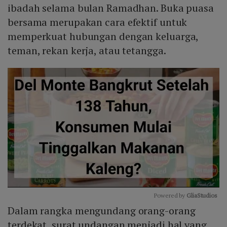
ibadah selama bulan Ramadhan. Buka puasa
bersama merupakan cara efektif untuk
memperkuat hubungan dengan keluarga,
teman, rekan kerja, atau tetangga.
Powered by 
GliaStudios
Dalam rangka mengundang orang-orang
Mute
terdekat, surat undangan menjadi hal yang