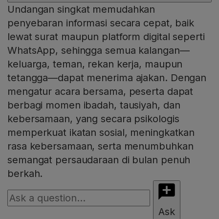
Undangan singkat memudahkan
penyebaran informasi secara cepat, baik
lewat surat maupun platform digital seperti
WhatsApp, sehingga semua kalangan—
keluarga, teman, rekan kerja, maupun
tetangga—dapat menerima ajakan. Dengan
mengatur acara bersama, peserta dapat
berbagi momen ibadah, tausiyah, dan
kebersamaan, yang secara psikologis
memperkuat ikatan sosial, meningkatkan
rasa kebersamaan, serta menumbuhkan
semangat persaudaraan di bulan penuh
berkah.
Ask