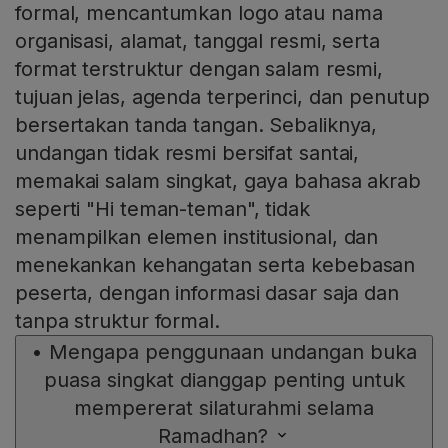
formal, mencantumkan logo atau nama
organisasi, alamat, tanggal resmi, serta
format terstruktur dengan salam resmi,
tujuan jelas, agenda terperinci, dan penutup
bersertakan tanda tangan. Sebaliknya,
undangan tidak resmi bersifat santai,
memakai salam singkat, gaya bahasa akrab
seperti "Hi teman-teman", tidak
menampilkan elemen institusional, dan
menekankan kehangatan serta kebebasan
peserta, dengan informasi dasar saja dan
tanpa struktur formal.
•
Mengapa penggunaan undangan buka
puasa singkat dianggap penting untuk
mempererat silaturahmi selama
Ramadhan?