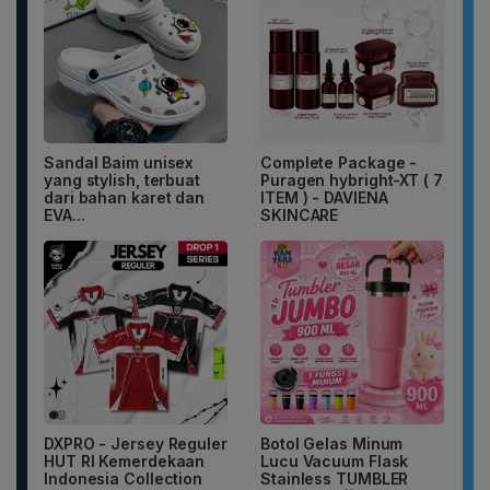
Sandal Baim unisex
Complete Package -
yang stylish, terbuat
Puragen hybright-XT ( 7
dari bahan karet dan
ITEM ) - DAVIENA
EVA...
SKINCARE
DXPRO - Jersey Reguler
Botol Gelas Minum
HUT RI Kemerdekaan
Lucu Vacuum Flask
Indonesia Collection
Stainless TUMBLER