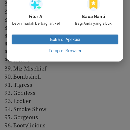
81. Sweet Pea
82. Sweet Potato
Fitur AI
Baca Nanti
83. Baby Carrot
Lebih mudah berbagi artikel
Bagi Anda yang sibuk
84. Puppy Face
85. Rebel
Buka di Aplikasi
86. Temptress
Tetap di Browser
87. Cowgirl
88. Kitten
89. Miz Mischief
90. Bombshell
91. Tigress
92. Goddess
93. Looker
94. Smoke Show
95. Gorgeous
96. Bootylicious