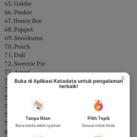
65. Goldie
66. Pookie
67. Honey Bee
68. Poppet
69. Snookums
70. Peach
71. Doll
72. Sweetie Pie
73. Angel
×
74. Button
Buka di Aplikasi Katadata untuk pengalaman
terbaik!
75. Princess
76. Blossom
77. Sugarplum
78. Buttercup
Tanpa Iklan
Pilih Topik
79. Snuggles
Baca berita lebih nyaman
Sesuai minat Anda
80. Baby Love