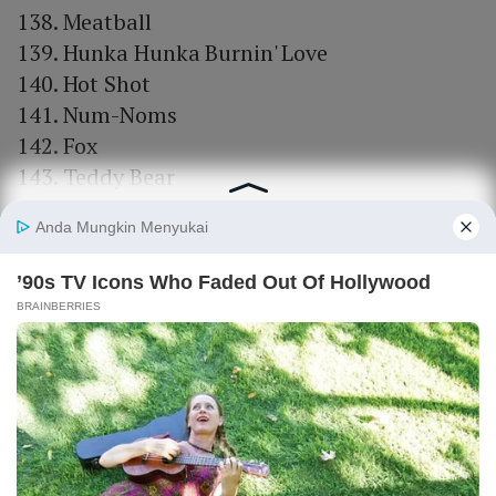
138. Meatball
139. Hunka Hunka Burnin' Love
140. Hot Shot
141. Num-Noms
142. Fox
143. Teddy Bear
144. Panda
145. Mudbug
146. Superstar
147. Viking
148. Sprinkler
149. Zorro
150. Baker’s dozen
151. Wonder Man
152. Adonis
153. Beau