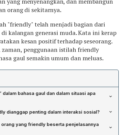
gan yang menyenangkan, dan membangun
n orang di sekitarnya.
ah "friendly" telah menjadi bagian dari
 di kalangan generasi muda. Kata ini kerap
takan kesan positif terhadap seseorang.
aman, penggunaan istilah friendly
ahasa gaul semakin umum dan meluas.
ly” dalam bahasa gaul dan dalam situasi apa
ly” berarti bersahabat, ramah, dan mudah bergaul. Istilah
ly dianggap penting dalam interaksi sosial?
nggris dan lazim digunakan untuk menilai sikap seseorang
atkan daya tarik pribadi sehingga orang yang bersikap
 terbuka dalam interaksi sosial. Penggunaannya meluas di
a orang yang friendly beserta penjelasannya
ukai dan dihormati. Sikap tersebut menciptakan
ia sosial, hingga lingkungan bisnis, terutama saat
ngkan, memudahkan pembentukan hubungan positif,