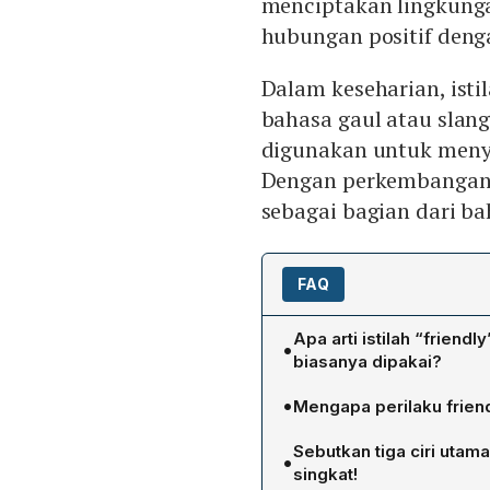
menciptakan lingkun
hubungan positif denga
Dalam keseharian, istil
bahasa gaul atau slang
digunakan untuk menya
Dengan perkembangan z
sebagai bagian dari b
FAQ
Apa arti istilah “friend
•
biasanya dipakai?
Dalam bahasa gaul, “friend
•
Mengapa perilaku friend
ini dipinjam dari bahasa I
Perilaku friendly meningk
yang sopan, hangat, serta
Sebutkan tiga ciri utam
•
ramah cenderung lebih dis
pergaulan sehari-hari, med
singkat!
lingkungan yang menyena