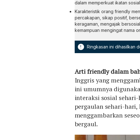
dalam memperkuat ikatan sosial 
Karakteristik orang friendly me
percakapan, sikap positif, ber
keragaman, mengajak bersosiali
kemampuan mengingat nama ora
!
Ringkasan ini dihasilkan
Arti friendly dalam ba
Inggris yang menggamb
ini umumnya digunakan
interaksi sosial sehari
pergaulan sehari-hari,
menggambarkan seseor
bergaul.