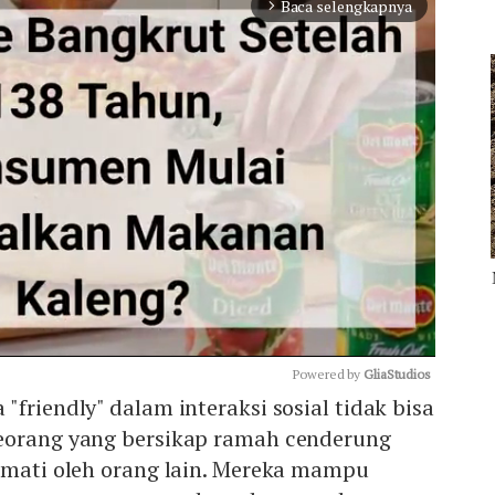
Baca selengkapnya
arrow_forward_ios
Powered by 
GliaStudios
"friendly" dalam interaksi sosial tidak bisa
eorang yang bersikap ramah cenderung
Mute
ormati oleh orang lain. Mereka mampu