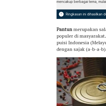
mencakup berbagai tema, mulai d
!
Ringkasan ini dihasilkan
Pantun
merupakan sala
populer di masyarakat.
puisi Indonesia (Melayu
dengan sajak (a-b-a-b)