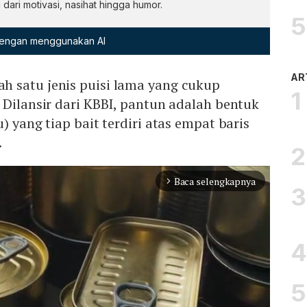
ari motivasi, nasihat hingga humor.
 dengan menggunakan AI
AR
h satu jenis puisi lama yang cukup
 Dilansir dari KBBI, pantun adalah bentuk
) yang tiap bait terdiri atas empat baris
.
Baca selengkapnya
arrow_forward_ios