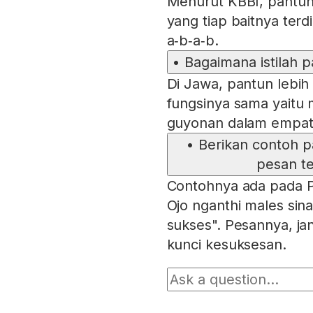
Menurut KBBI, pantun 
yang tiap baitnya terd
a‑b‑a‑b.
•
Bagaimana istilah 
Di Jawa, pantun lebih
fungsinya sama yaitu 
guyonan dalam empat 
•
Berikan contoh 
pesan te
Contohnya ada pada 
Ojo nganthi males si
sukses". Pesannya, ja
kunci kesuksesan.