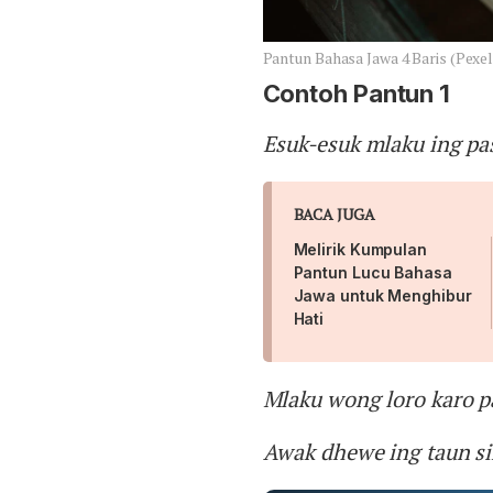
Pantun Bahasa Jawa 4 Baris (Pexel
Contoh Pantun 1
Esuk-esuk mlaku ing pa
BACA JUGA
Melirik Kumpulan
Pantun Lucu Bahasa
Jawa untuk Menghibur
Hati
Mlaku wong loro karo p
Awak dhewe ing taun si