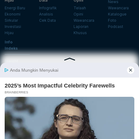
Hijau
Data
Opini
News
Energi Baru
Infografik
Telaah
Wawancara
Ekonomi
Analisis
Opini
Katalogue
Sirkular
Cek Data
Wawancara
Foto
Investasi
Laporan
Podcast
Hijau
Khusus
Info
Indeks
Insight
Center
Databoks
Event
KatadataOto
Langganan Newsletter
Email
Daftar
Ikuti Kami