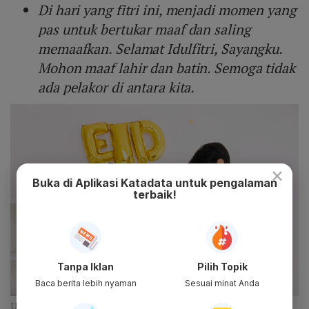
Di hari yang fitri ini, menjadi momen yang
pas untuk bertukar maaf dan saling
memaafkan. Selamat Idulfitri, Sayangku.
Mohon maaf lahir dan batin. Semoga tidak
ada pelakor di antara kita.
×
Buka di Aplikasi Katadata untuk pengalaman
terbaik!
Tanpa Iklan
Pilih Topik
Baca berita lebih nyaman
Sesuai minat Anda
Ucapan Lebaran untuk Pacar 2024 (Freepik)