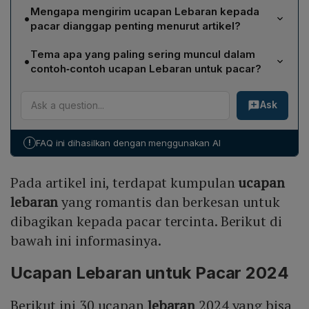
Artikel menyajikan total tiga puluh (30) contoh ucapan
Mengapa mengirim ucapan Lebaran kepada
•
Lebaran 2024 yang dapat dikirimkan kepada pacar
pacar dianggap penting menurut artikel?
sebagai bentuk kasih sayang dan perhatian.
Mengirim ucapan Lebaran kepada pacar menunjukkan
Tema apa yang paling sering muncul dalam
•
perhatian, kasih sayang, serta menegaskan bahwa
contoh‑contoh ucapan Lebaran untuk pacar?
pasangan telah diterima dan dihargai dalam kehidupan
Tema utama yang muncul meliputi permohonan maaf
masing‑masing, sekaligus menjadi momen memaafkan
Ask
lahir dan batin, harapan kebahagiaan, kesehatan,
dan mempererat hubungan.
keberkahan, serta doa agar cinta dan hubungan
semakin kuat dan diridhoi Allah SWT.
!
FAQ ini dihasilkan dengan menggunakan AI
Pada artikel ini, terdapat kumpulan
ucapan
lebaran
yang romantis dan berkesan untuk
dibagikan kepada pacar tercinta. Berikut di
bawah ini informasinya.
Ucapan Lebaran untuk Pacar 2024
Berikut ini 30 ucapan
lebaran
2024 yang bisa