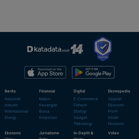
Berita
Finansial
Digital
Ekonopedia
Nasional
Makro
E-Commerce
Sejarah
Industri
Keuangan
Fintech
Ekonomi
Internasional
Bursa
Startup
Profil
Energi
Korporasi
Gadget
Istilah
Teknologi
Ekonomi
Ekonomi
Jurnalisme
In-Depth &
Video