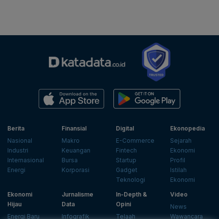
Berita
Finansial
Digital
Ekonopedia
Nasional
Makro
E-Commerce
Sejarah
Industri
Keuangan
Fintech
Ekonomi
Internasional
Bursa
Startup
Profil
Energi
Korporasi
Gadget
Istilah
Teknologi
Ekonomi
Ekonomi
Jurnalisme
In-Depth &
Video
Hijau
Data
Opini
News
Energi Baru
Infografik
Telaah
Wawancara