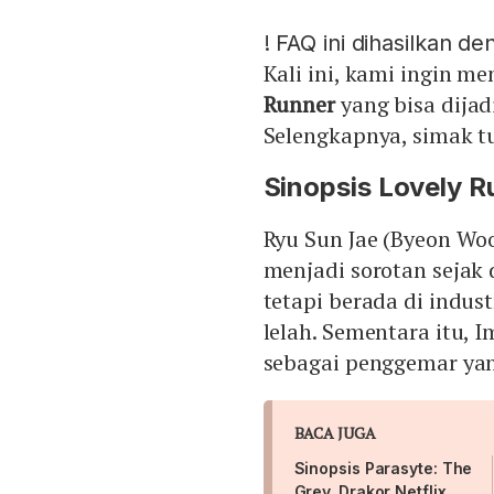
!
FAQ ini dihasilkan d
Kali ini, kami ingin me
Runner
yang bisa dija
Selengkapnya, simak tul
Sinopsis Lovely R
Ryu Sun Jae (Byeon Woo
menjadi sorotan sejak
tetapi berada di indu
lelah. Sementara itu, 
sebagai penggemar ya
BACA JUGA
Sinopsis Parasyte: The
Grey, Drakor Netflix