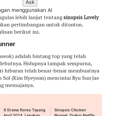
Ask
engan menggunakan AI
ngulas lebih lanjut tentang
sinopsis Lovely
dikan pertimbangan untuk ditonton.
isan berikut ini.
unner
seok) adalah bintang top yang telah
 debutnya. Hidupnya tampak sempurna,
stri hiburan telah benar-benar membuatnya
Im Sol (Kim Hyeyoon) mencintai Ryu Sun Jae
ng memujanya.
6 Drama Korea Tayang
Sinopsis Chicken
April 2024, Lengkap
Nugget, Drakor Netflix