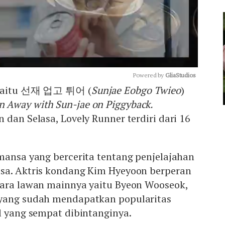
Powered by 
GliaStudios
a yaitu 선재 업고 튀어 (
Sunjae Eobgo Twieo
)
n Away with Sun-jae on Piggyback.
Mute
 dan Selasa, Lovely Runner terdiri dari 16
omansa yang bercerita tentang penjelajahan
sa. Aktris kondang Kim Hyeyoon berperan
tara lawan mainnya yaitu Byeon Wooseok,
 yang sudah mendapatkan popularitas
l yang sempat dibintanginya.