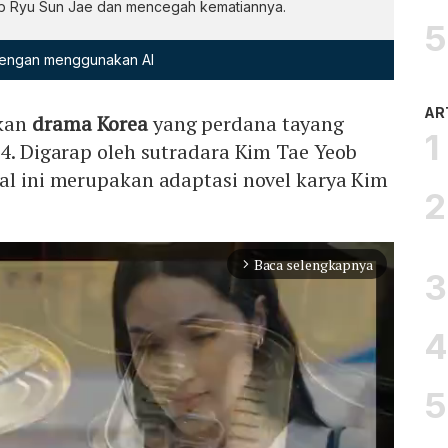
b Ryu Sun Jae dan mencegah kematiannya.
 dengan menggunakan AI
AR
akan
drama Korea
yang perdana tayang
24. Digarap oleh sutradara Kim Tae Yeob
al ini merupakan adaptasi novel karya Kim
Baca selengkapnya
arrow_forward_ios