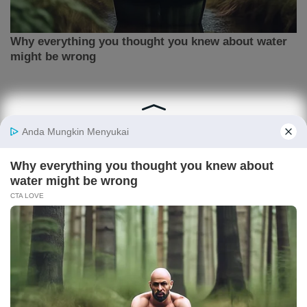
ARTIKEL TERPOPULER
Prediksi Skor Indonesia vs Vietnam di Piala AFF
2026
Bocoran iPhone 18 Pro dan iPhone 18 Pro Max, Ini
Prediksi Harganya
Ramalan Shio Agustus 2026 Lengkap, Siapa yang
Paling Beruntung di Bulan Ini?
Jadwal Siaran Langsung Kamboja vs Timor Leste
di Piala AFF 2026