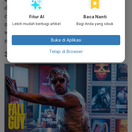
ditinggalkan oleh seseorang yang mereka
cintai secara tiba-tiba. Secara mengejutkan
Fitur AI
Baca Nanti
mereka berdua harus meneruskan sebuah
Lebih mudah berbagi artikel
Bagi Anda yang sibuk
warisan dari orang tua yang tidak biasa dan
mistis.
Buka di Aplikasi
Tetap di Browser
3. The Fall Guy