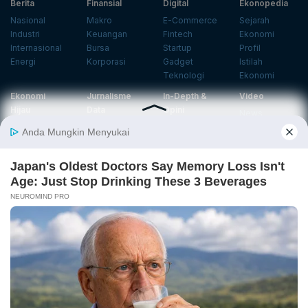
Berita
Finansial
Digital
Ekonopedia
Nasional
Makro
E-Commerce
Sejarah
Industri
Keuangan
Fintech
Ekonomi
Internasional
Bursa
Startup
Profil
Energi
Korporasi
Gadget
Istilah
Teknologi
Ekonomi
Ekonomi
Jurnalisme
In-Depth &
Video
Hijau
Data
Opini
News
Energi Baru
Infografik
Telaah
Wawancara
Ekonomi
Analisis
Opini
Katalogue
Sirkular
Cek Data
Wawancara
Foto
Investasi
Laporan
Podcast
Hijau
Khusus
Info
Indeks
Insight
Center
Databoks
Event
KatadataOto