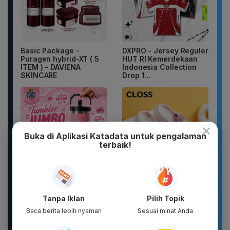
Basic Package -
DXPRO - Jersey Reguler
Puragen hybrid-XT ( 5
HUT RI Kemerdekaan
ITEM ) - DAVIENA
Indonesia Collection
SKINCARE
Drop 1...
×
Buka di Aplikasi Katadata untuk pengalaman
terbaik!
Botol Gelas Minum
Sandal Pria Wanita
Lucu Vacuum Flask
CLOSS Waterproof Anti
Tanpa Iklan
Pilih Topik
Stainless TUMBLER
Slip Cepat Kering Anti...
900ML Coffee...
Baca berita lebih nyaman
Sesuai minat Anda