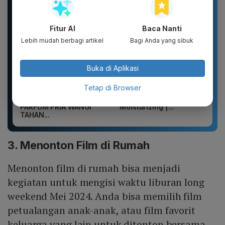
Fitur AI
Baca Nanti
Lebih mudah berbagi artikel
Bagi Anda yang sibuk
Buka di Aplikasi
DIKIRIM 2 BOTOL
WHITE INC Alpha Glow
Tetap di Browser
PARFUM SCARLETT
White Body Lotion
PARFUM WANITA
Whitening &
PARFUM PRIA WANGI
Moisturizing |...
TAHAN...
3. Menonton Film di Rumah
Menonton film di rumah bisa menjadi
kegiatan untuk mengisi waktu liburan long
weekend Mei 2024. Anda bisa memilih film
petualangan anak-anak, atau film favorit
keluarga yang lain untuk ditonton bersama.