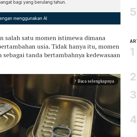
ngat bagi yang berulang tahun.
 dengan menggunakan AI
n salah satu momen istimewa dimana
AR
pertambahan usia. Tidak hanya itu, momen
kan sebagai tanda bertambahnya kedewasaan
Baca selengkapnya
arrow_forward_ios