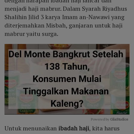
dengan harapan ibadah haji lancar dan
menjadi haji mabrur. Dalam Syarah Riyadhus
Shalihin Jilid 3 karya Imam an-Nawawi yang
diterjemahkan Misbah, ganjaran untuk haji
mabrur yaitu surga.
Powered by 
GliaStudios
Untuk menunaikan
ibadah haji
, kita harus
Mute