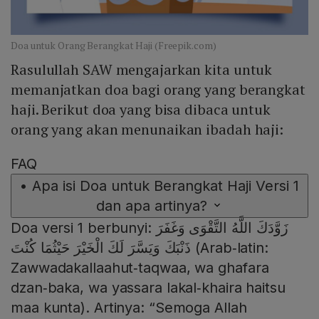
Doa untuk Orang Berangkat Haji (Freepik.com)
Rasulullah SAW mengajarkan kita untuk
memanjatkan doa bagi orang yang berangkat
haji. Berikut doa yang bisa dibaca untuk
orang yang akan menunaikan ibadah haji:
FAQ
•
Apa isi Doa untuk Berangkat Haji Versi 1
dan apa artinya?
Doa versi 1 berbunyi: زَوَّدَكَ اللَّهُ التَّقْوَى وَغَفَرَ
ذَنْبَكَ وَيَسَّرَ لَكَ الْخَيْرَ حَيْثُمَا كُنْتَ (Arab‑latin:
Zawwadakallaahut‑taqwaa, wa ghafara
dzan‑baka, wa yassara lakal‑khaira haitsu
maa kunta). Artinya: “Semoga Allah