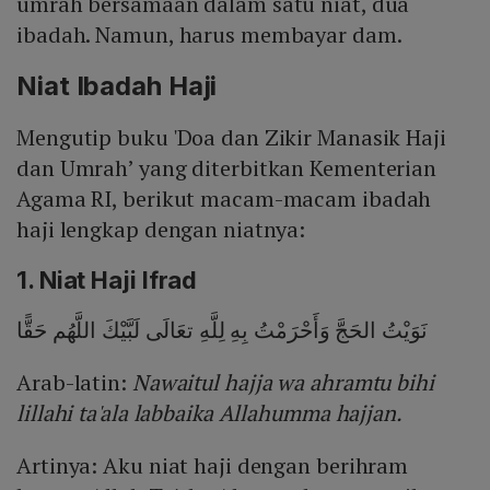
umrah bersamaan dalam satu niat, dua
ibadah. Namun, harus membayar dam.
Niat Ibadah Haji
Mengutip buku 'Doa dan Zikir Manasik Haji
dan Umrah’ yang diterbitkan Kementerian
Agama RI, berikut macam-macam ibadah
haji lengkap dengan niatnya:
1. Niat Haji Ifrad
نَوَيْتُ الحَجَّ وَأَحْرَمْتُ بِهِ لِلَّهِ تعَالَى لَبَّيْكَ اللَّهُم حَقًّا
Arab-latin:
Nawaitul hajja wa ahramtu bihi
lillahi ta'ala labbaika Allahumma hajjan.
Artinya: Aku niat haji dengan berihram