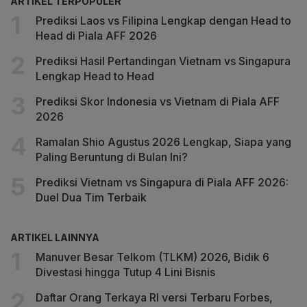
ARTIKEL TERPOPULER
Prediksi Laos vs Filipina Lengkap dengan Head to
Head di Piala AFF 2026
Prediksi Hasil Pertandingan Vietnam vs Singapura
Lengkap Head to Head
Prediksi Skor Indonesia vs Vietnam di Piala AFF
2026
Ramalan Shio Agustus 2026 Lengkap, Siapa yang
Paling Beruntung di Bulan Ini?
Prediksi Vietnam vs Singapura di Piala AFF 2026:
Duel Dua Tim Terbaik
ARTIKEL LAINNYA
Manuver Besar Telkom (TLKM) 2026, Bidik 6
Divestasi hingga Tutup 4 Lini Bisnis
Daftar Orang Terkaya RI versi Terbaru Forbes,