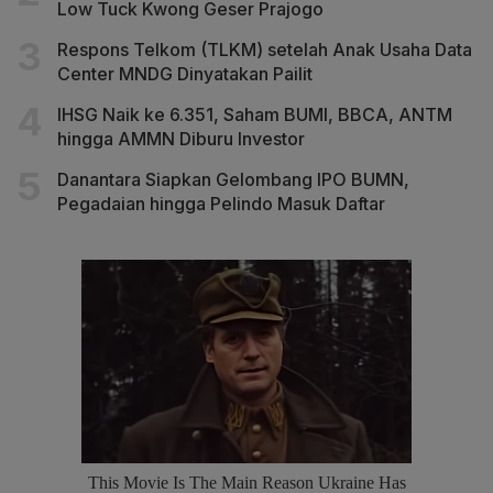
Low Tuck Kwong Geser Prajogo
Respons Telkom (TLKM) setelah Anak Usaha Data
Center MNDG Dinyatakan Pailit
IHSG Naik ke 6.351, Saham BUMI, BBCA, ANTM
hingga AMMN Diburu Investor
Danantara Siapkan Gelombang IPO BUMN,
Pegadaian hingga Pelindo Masuk Daftar