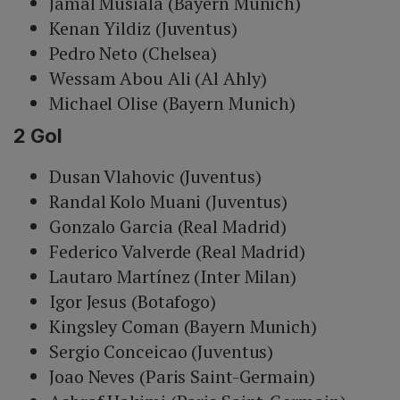
Jamal Musiala (Bayern Munich)
Kenan Yildiz (Juventus)
Pedro Neto (Chelsea)
Wessam Abou Ali (Al Ahly)
Michael Olise (Bayern Munich)
2 Gol
Dusan Vlahovic (Juventus)
Randal Kolo Muani (Juventus)
Gonzalo Garcia (Real Madrid)
Federico Valverde (Real Madrid)
Lautaro Martínez (Inter Milan)
Igor Jesus (Botafogo)
Kingsley Coman (Bayern Munich)
Sergio Conceicao (Juventus)
Joao Neves (Paris Saint-Germain)