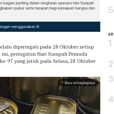
 bagian penting dalam rangkaian upacara Hari Sumpah
ngkapan syukur serta harapan bagi kemajuan bangsa dan
 dengan menggunakan AI
AR
lalu diperingati pada 28 Oktober setiap
 ini, peringatan Hari Sumpah Pemuda
ke-97 yang jatuh pada Selasa, 28 Oktober
Baca selengkapnya
arrow_forward_ios