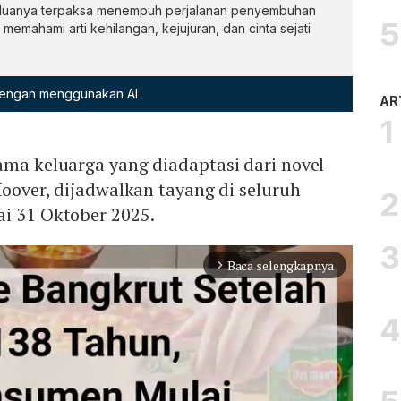
keduanya terpaksa menempuh perjalanan penyembuhan
 memahami arti kehilangan, kejujuran, dan cinta sejati
 dengan menggunakan AI
AR
rama keluarga yang diadaptasi dari novel
Hoover, dijadwalkan tayang di seluruh
ai 31 Oktober 2025.
Baca selengkapnya
arrow_forward_ios