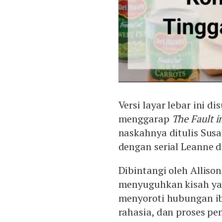
Versi layar lebar ini d
menggarap
The Fault i
naskahnya ditulis Sus
dengan serial Leanne 
Dibintangi oleh Alliso
menyuguhkan kisah ya
menyoroti hubungan ib
rahasia, dan proses p