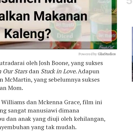
Powered by 
GliaStudios
isutradarai oleh Josh Boone, yang sukses
n Our Stars
dan
Stuck in Love
. Adapun
Mute
an McMartin, yang sebelumnya sukses
dan Mom.
n Williams dan Mckenna Grace, film ini
ng sangat manusiawi dimana
u dan anak yang diuji oleh kehilangan,
enyembuhan yang tak mudah.