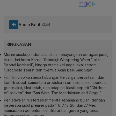
Audio Berita
0:54
RINGKASAN
Mei ini bioskop Indonesia akan menayangkan beragam judul,
mulai dari horor Korea “Salmokji: Whispering Water”, aksi
“Mortal Kombat II”, hingga drama keluarga lokal seperti
“Crocodile Tears” dan “Semua Akan Baik‑Baik Saja”.
Film‑filmonjolkan tema hubungan keluarga, percintaan, dan
konflik sosial, sementara produksi internasional memperkuat
genre aksi, fiksi ilmiah, dan adaptasi klasik seperti “Children
of Heaven” dan “Star Wars: The Mandalorian and Grogu”.
Penjadwalan rilis tersebar merata sepanjang bulan, dengan
beberapa judul premier pada 1, 6, 7, 13, 20, dan 27 Mei,
memastikan penonton memiliki pilihan genre yang terus
beragam setiap minggu.