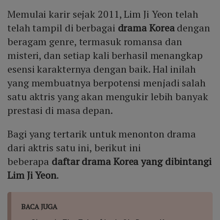
Terbaik – Televisi di Baeksang Arts Awards ke‑60. 3.
Memulai karir sejak 2011, Lim Ji Yeon telah
“High Society”: Penghargaan Bintang Baru di SBS
Drama Awards serta Aktris Pendatang Baru Terbaik di
telah tampil di berbagai
drama Korea
dengan
Korea Drama Awards.
beragam genre, termasuk romansa dan
misteri, dan setiap kali berhasil menangkap
esensi karakternya dengan baik. Hal inilah
yang membuatnya berpotensi menjadi salah
satu aktris yang akan mengukir lebih banyak
prestasi di masa depan.
Bagi yang tertarik untuk menonton drama
dari aktris satu ini, berikut ini
beberapa
daftar drama Korea yang dibintangi
Lim Ji Yeon
.
BACA JUGA