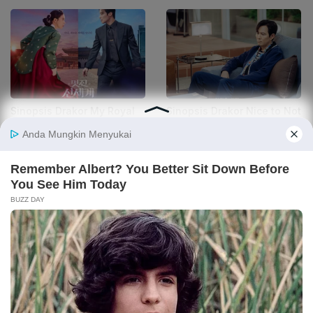
Sinopsis Drakor My Royal
Sinopsis Drakor Nice to Not
Nemesis, Kisah Lim Ji Yeon
Meet You, Drama Rom-com
Dirasuki Selir Era Joseon
Lee Jung Jae & Lim Ji
Yeon
Sinopsis The Tale of Lady
7 Potret Saat Lee Do Hyun
Ok, Drama Korea Terbaru
dan Lim Ji Yeon Kencan,
Lim Ji Yeon
Rayakan White Day