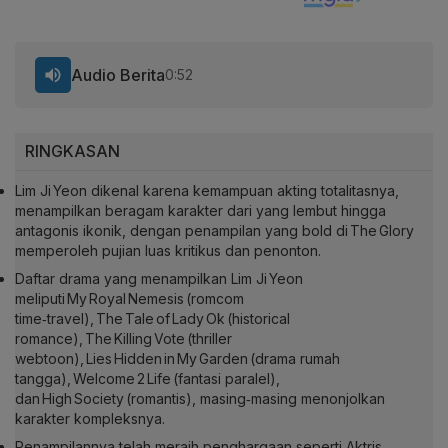
Audio Berita
0:52
RINGKASAN
Lim Ji Yeon dikenal karena kemampuan akting totalitasnya,
menampilkan beragam karakter dari yang lembut hingga
antagonis ikonik, dengan penampilan yang bold di The Glory
memperoleh pujian luas kritikus dan penonton.
Daftar drama yang menampilkan Lim Ji Yeon
meliputi My Royal Nemesis (romcom
time‑travel), The Tale of Lady Ok (historical
romance), The Killing Vote (thriller
webtoon), Lies Hidden in My Garden (drama rumah
tangga), Welcome 2 Life (fantasi paralel),
dan High Society (romantis), masing‑masing menonjolkan
karakter kompleksnya.
Penampilannya telah meraih penghargaan seperti Aktris