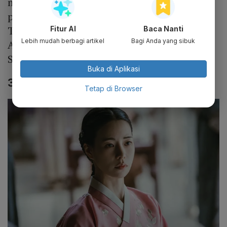
membuahkan hasil dengan meraih
penghargaan Aktris Pendukung Terbaik -
Televisi di Baeksang Arts Awards ke-59 dan
Fitur AI
Baca Nanti
Lebih mudah berbagi artikel
Bagi Anda yang sibuk
Aktris Pendukung Terbaik di Blue Dragon
Series Awards ke-2.
Buka di Aplikasi
3. The Tale of Lady Ok
Tetap di Browser