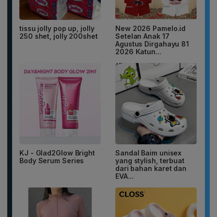
tissu jolly pop up, jolly
New 2026 Pamelo.id
250 shet, jolly 200shet
Setelan Anak 17
Agustus Dirgahayu 81
2026 Katun...
KJ - Glad2Glow Bright
Sandal Baim unisex
Body Serum Series
yang stylish, terbuat
dari bahan karet dan
EVA...