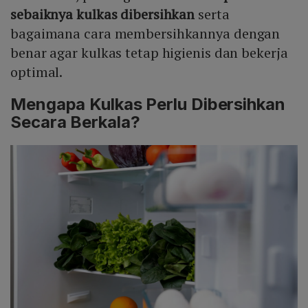
tersebut menandakan penumpukan bakteri, penurunan
sebaiknya kulkas dibersihkan
serta
pembersihan, namun jadwal rutin tetap menjadi
efisiensi pendinginan, dan peningkatan konsumsi listrik,
pedoman utama.
bagaimana cara membersihkannya dengan
sehingga segera dilakukan pembersihan menyeluruh.
benar agar kulkas tetap higienis dan bekerja
optimal.
Mengapa Kulkas Perlu Dibersihkan
Secara Berkala?