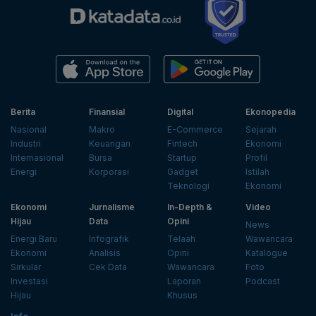
Berita
Finansial
Digital
Ekonopedia
Nasional
Makro
E-Commerce
Sejarah
Industri
Keuangan
Fintech
Ekonomi
Internasional
Bursa
Startup
Profil
Energi
Korporasi
Gadget
Istilah
Teknologi
Ekonomi
Ekonomi
Jurnalisme
In-Depth &
Video
Hijau
Data
Opini
News
Energi Baru
Infografik
Telaah
Wawancara
Ekonomi
Analisis
Opini
Katalogue
Sirkular
Cek Data
Wawancara
Foto
Investasi
Laporan
Podcast
Hijau
Khusus