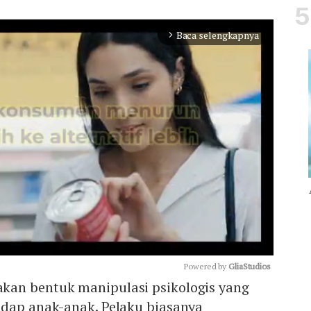
Baca selengkapnya
arrow_forward_ios
Powered by 
GliaStudios
an bentuk manipulasi psikologis yang
adap anak-anak. Pelaku biasanya
Mute