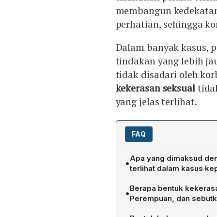
membangun kedekatan 
perhatian, sehingga k
Dalam banyak kasus, p
tindakan yang lebih ja
tidak disadari oleh k
kekerasan seksual
tida
yang jelas terlihat.
FAQ
Apa yang dimaksud den
•
terlihat dalam kasus ke
Child grooming merupakan 
Berapa bentuk kekerasa
•
membangun kedekatan den
Perempuan, dan sebutk
perhatian, dan memberi ra
Komnas Perempuan mencata
kepala sekolah SMK Letris