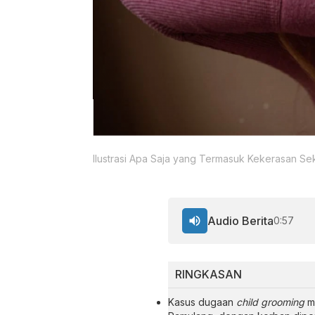
Ilustrasi Apa Saja yang Termasuk Kekerasan Se
Audio Berita
0:57
RINGKASAN
Kasus dugaan
child grooming
me