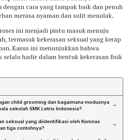
dengan cara yang tampak baik dan penuh
orban merasa nyaman dan sulit menolak.
roses ini menjadi pintu masuk menuju
uh, termasuk kekerasan seksual yang kerap
orban. Kasus ini menunjukkan bahwa
k selalu hadir dalam bentuk kekerasan fisik
gan child grooming dan bagaimana modusnya
pala sekolah SMK Letris Indonesia?
bentuk manipulasi psikologis di mana pelaku
n seksual yang diidentifikasi oleh Komnas
gan anak melalui sikap yang tampak baik, penuh
an tiga contohnya?
sa nyaman sehingga korban sulit menolak. Pada kasus
t adanya 15 bentuk kekerasan seksual. Di antara
 Indonesia, dugaan pelaku telah lama menjalankan pola