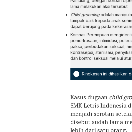
Pamulang, dengan korban diperk
lama melakukan aksi tersebut.
Child grooming
adalah manipula
tampak baik kepada anak sehin
dapat berujung pada kekerasan
Komnas Perempuan mengidentifik
pemerkosaan, intimidasi, pelec
paksa, perbudakan seksual, hi
kontrasepsi, sterilisasi, penyik
dan kontrol seksual melalui atura
!
Ringkasan ini dihasilkan
Kasus dugaan
child gr
SMK Letris Indonesia 
menjadi sorotan setelah
disebut sudah lama me
lebih dari satu orang.