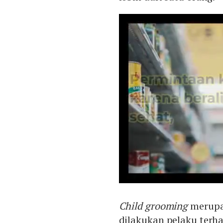
Child grooming
merupak
dilakukan pelaku terh